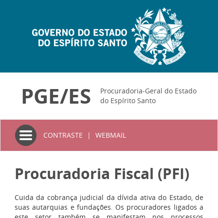
PGE/ES
Procuradoria-Geral do Estado
do Espírito Santo
Toggle
CONTRASTE
|
WEBMAIL
navigation
Procuradoria Fiscal (PFI)
Cuida da cobrança judicial da dívida ativa do Estado, de
suas autarquias e fundações. Os procuradores ligados a
este setor também se manifestam nos processos