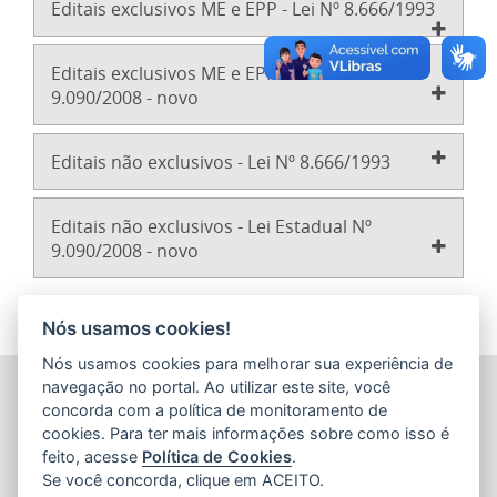
Editais exclusivos ME e EPP - Lei Nº 8.666/1993
Editais exclusivos ME e EPP - Lei Estadual Nº
9.090/2008 - novo
Editais não exclusivos - Lei Nº 8.666/1993
Editais não exclusivos - Lei Estadual Nº
9.090/2008 - novo
Nós usamos cookies!
Nós usamos cookies para melhorar sua experiência de
PROCURADORIA-GERAL DO ESTADO DO ESPÍRITO SANTO
navegação no portal. Ao utilizar este site, você
(PGE/ES)
concorda com a política de monitoramento de
Av. Nossa Senhora da Penha, 1590 - Barro Vermelho
cookies. Para ter mais informações sobre como isso é
CEP: 29057-550 - Vitória / ES
feito, acesse
Política de Cookies
.
Tel.: (27) 3636-5050
Se você concorda, clique em ACEITO.