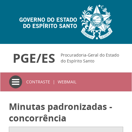
PGE/ES
Procuradoria-Geral do Estado
do Espírito Santo
Toggle
CONTRASTE
|
WEBMAIL
navigation
Minutas padronizadas -
concorrência