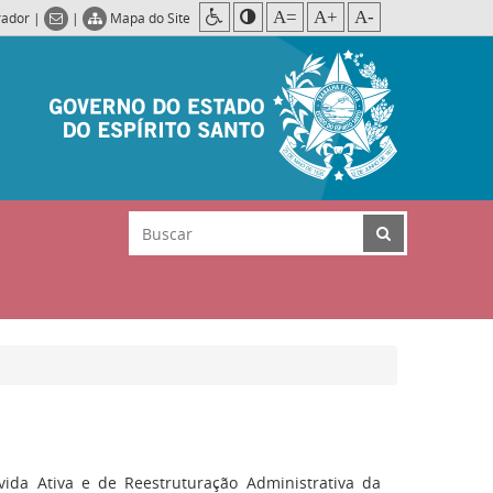
A=
A+
A-
rador
|
|
Mapa do Site
ida Ativa e de Reestruturação Administrativa da