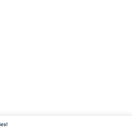
es!
ÓRIOS
REGULARIZAÇÃO DE DÍVIDA A