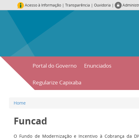
Acesso à Informação
|
Transparência
|
Ouvidoria
|
Administ
Portal do Governo
Enunciados
Regularize Capixaba
Home
Funcad
O Fundo de Modernização e Incentivo à Cobrança da Dív