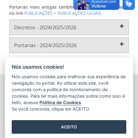
Portarias mais antigas também podem ser encontradas
no link
PUBLICAÇÕES > PUBLICAÇÕES LEGAIS
.
Decretos - 2024/2025/2026
Portarias - 2024/2025/2026
Nós usamos cookies!
Nós usamos cookies para melhorar sua experiência de
PROCURADORIA-GERAL DO ESTADO DO ESPÍRITO SANTO
navegação no portal. Ao utilizar este site, você
(PGE/ES)
concorda com a política de monitoramento de
Av. Nossa Senhora da Penha, 1590 - Barro Vermelho
cookies. Para ter mais informações sobre como isso é
CEP: 29057-550 - Vitória / ES
feito, acesse
Política de Cookies
.
Tel.: (27) 3636-5050
Se você concorda, clique em ACEITO.
ACEITO