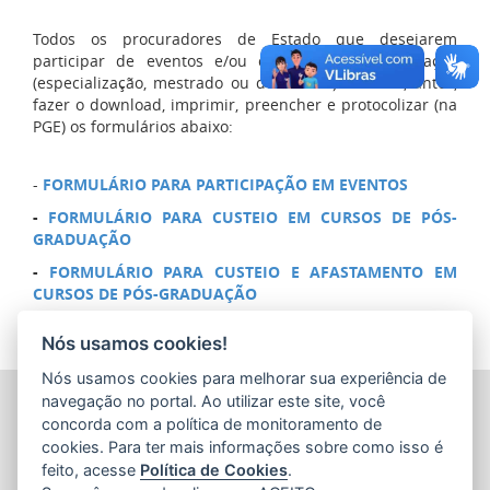
Todos os procuradores de Estado que desejarem
participar de eventos e/ou cursos de pós-graduação
(especialização, mestrado ou doutorado) deverão, antes,
fazer o download, imprimir, preencher e protocolizar (na
PGE) os formulários abaixo:
-
FORMULÁRIO PARA PARTICIPAÇÃO EM EVENTOS
-
FORMULÁRIO PARA CUSTEIO EM CURSOS DE PÓS-
GRADUAÇÃO
-
FORMULÁRIO PARA CUSTEIO E AFASTAMENTO EM
CURSOS DE PÓS-GRADUAÇÃO
Nós usamos cookies!
Nós usamos cookies para melhorar sua experiência de
PROCURADORIA-GERAL DO ESTADO DO ESPÍRITO SANTO
navegação no portal. Ao utilizar este site, você
(PGE/ES)
concorda com a política de monitoramento de
Av. Nossa Senhora da Penha, 1590 - Barro Vermelho
cookies. Para ter mais informações sobre como isso é
CEP: 29057-550 - Vitória / ES
feito, acesse
Política de Cookies
.
Tel.: (27) 3636-5050