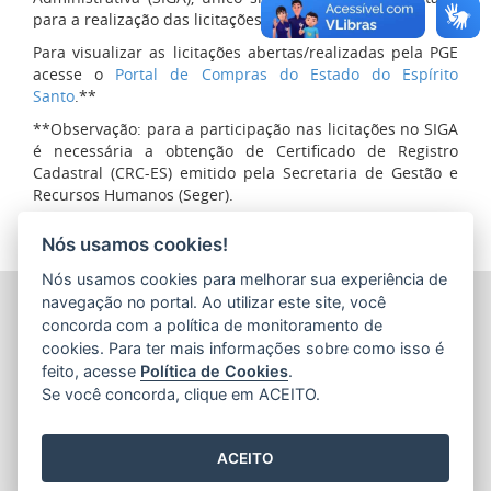
para a realização das licitações da PGE.
Para visualizar as licitações abertas/realizadas pela PGE
acesse o
Portal de Compras do Estado do Espírito
Santo
.**
**Observação: para a participação nas licitações no SIGA
é necessária a obtenção de Certificado de Registro
Cadastral (CRC-ES) emitido pela Secretaria de Gestão e
Recursos Humanos (Seger).
Nós usamos cookies!
Nós usamos cookies para melhorar sua experiência de
PROCURADORIA-GERAL DO ESTADO DO ESPÍRITO SANTO
navegação no portal. Ao utilizar este site, você
(PGE/ES)
concorda com a política de monitoramento de
Av. Nossa Senhora da Penha, 1590 - Barro Vermelho
cookies. Para ter mais informações sobre como isso é
CEP: 29057-550 - Vitória / ES
feito, acesse
Política de Cookies
.
Tel.: (27) 3636-5050
Se você concorda, clique em ACEITO.
ACEITO