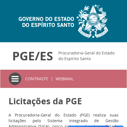
PGE/ES
Procuradoria-Geral do Estado
do Espírito Santo
Toggle
CONTRASTE
|
WEBMAIL
navigation
Licitações da PGE
A Procuradoria-Geral do Estado (PGE) realiza suas
licitações pelo Sistema Integrado de Gestão
Administrativa (SIGA), único sistema adotado no Estado