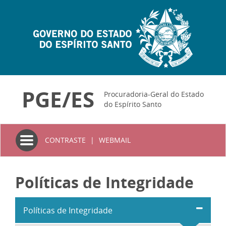
PGE/ES
Procuradoria-Geral do Estado
do Espírito Santo
Toggle
CONTRASTE
|
WEBMAIL
navigation
Políticas de Integridade
Políticas de Integridade