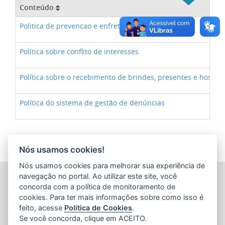
Conteúdo
Politica de prevencao e enfretamento ao assédio
Política sobre conflito de interesses
Política sobre o recebimento de brindes, presentes e hospit
Política do sistema de gestão de denúncias
Nós usamos cookies!
Nós usamos cookies para melhorar sua experiência de
PROCURADORIA-GERAL DO ESTADO DO ESPÍRITO SANTO
navegação no portal. Ao utilizar este site, você
(PGE/ES)
concorda com a política de monitoramento de
Av. Nossa Senhora da Penha, 1590 - Barro Vermelho
cookies. Para ter mais informações sobre como isso é
CEP: 29057-550 - Vitória / ES
feito, acesse
Política de Cookies
.
Tel.: (27) 3636-5050
Se você concorda, clique em ACEITO.