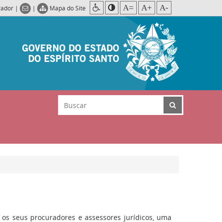
A=
A+
A-
rador
|
|
Mapa do Site
s os seus procuradores e assessores jurídicos, uma