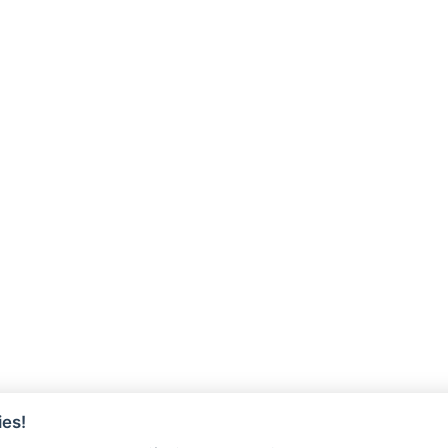
es!
ÓRIOS
REGULARIZAÇÃO DE DÍVIDA A