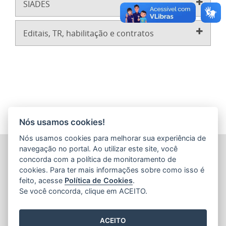
SIADES
Editais, TR, habilitação e contratos
Nós usamos cookies!
Nós usamos cookies para melhorar sua experiência de
PROCURADORIA-GERAL DO ESTADO DO ESPÍRITO SANTO
navegação no portal. Ao utilizar este site, você
(PGE/ES)
concorda com a política de monitoramento de
Av. Nossa Senhora da Penha, 1590 - Barro Vermelho
cookies. Para ter mais informações sobre como isso é
CEP: 29057-550 - Vitória / ES
feito, acesse
Política de Cookies
.
Tel.: (27) 3636-5050
Se você concorda, clique em ACEITO.
ACEITO