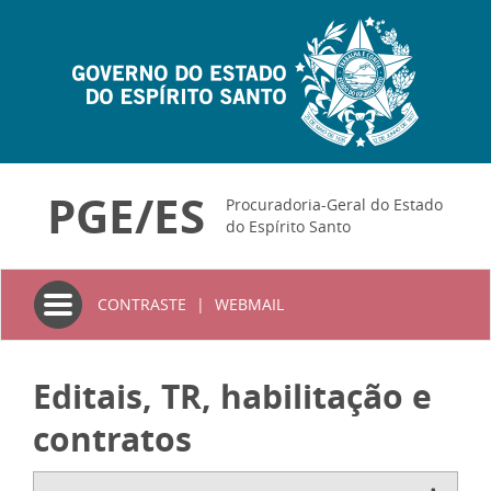
PGE/ES
Procuradoria-Geral do Estado
do Espírito Santo
Toggle
CONTRASTE
|
WEBMAIL
navigation
Editais, TR, habilitação e
contratos