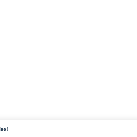
es!
ÓRIOS
REGULARIZAÇÃO DE DÍVIDA A