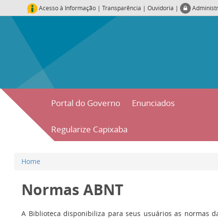
Acesso à Informação
|
Transparência
|
Ouvidoria
|
Administ
Portal do Governo
Enunciados
Regularize Capixaba
Home
Normas ABNT
A Biblioteca disponibiliza para seus usuários as normas d