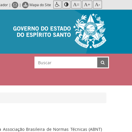
A=
A+
A-
rador
|
|
Mapa do Site
a Associação Brasileira de Normas Técnicas (ABNT)