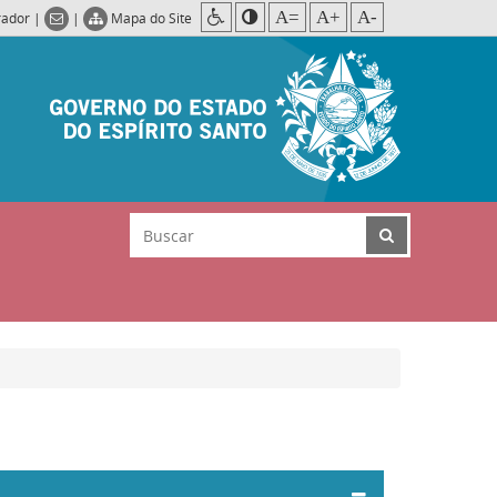
A=
A+
A-
rador
|
|
Mapa do Site