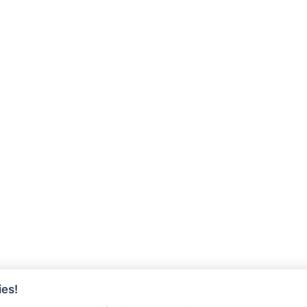
es!
ÓRIOS
REGULARIZAÇÃO DE DÍVIDA A