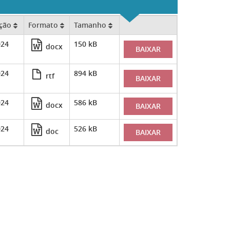
ação
Formato
Tamanho
024
150 kB
docx
BAIXAR
024
894 kB
rtf
BAIXAR
024
586 kB
docx
BAIXAR
024
526 kB
doc
BAIXAR