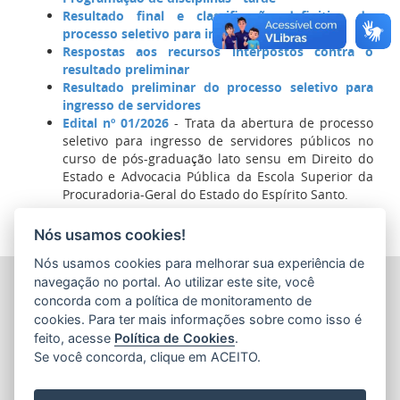
Resultado final e classificação definitiva do
processo seletivo para ingresso de servidores
Respostas aos recursos interpostos contra o
resultado preliminar
Resultado preliminar do processo seletivo para
ingresso de servidores
Edital nº 01/2026
- Trata da abertura de processo
seletivo para ingresso de servidores públicos no
curso de pós-graduação lato sensu em Direito do
Estado e Advocacia Pública da Escola Superior da
Procuradoria-Geral do Estado do Espírito Santo.
Nós usamos cookies!
Nós usamos cookies para melhorar sua experiência de
PROCURADORIA-GERAL DO ESTADO DO ESPÍRITO SANTO
navegação no portal. Ao utilizar este site, você
(PGE/ES)
concorda com a política de monitoramento de
Av. Nossa Senhora da Penha, 1590 - Barro Vermelho
cookies. Para ter mais informações sobre como isso é
CEP: 29057-550 - Vitória / ES
feito, acesse
Política de Cookies
.
Tel.: (27) 3636-5050
Se você concorda, clique em ACEITO.