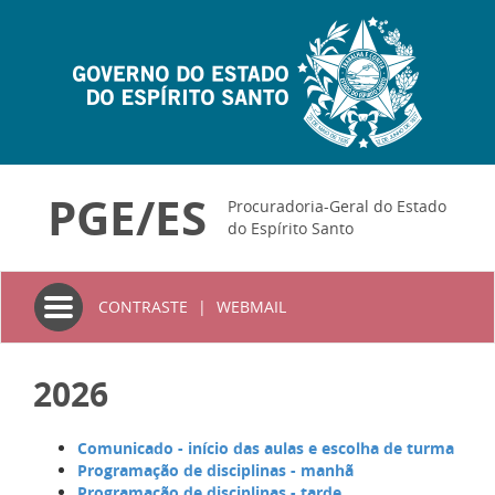
PGE/ES
Procuradoria-Geral do Estado
do Espírito Santo
Toggle
CONTRASTE
|
WEBMAIL
navigation
2026
Comunicado - início das aulas e escolha de turma
Programação de disciplinas - manhã
Programação de disciplinas - tarde