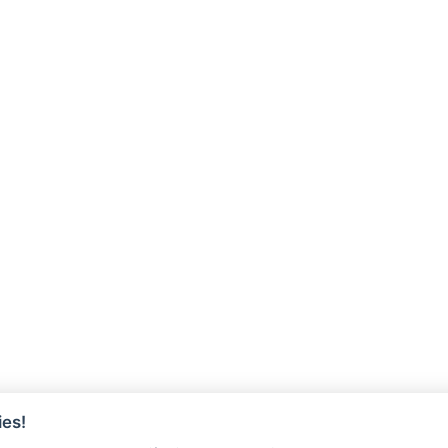
es!
ÓRIOS
REGULARIZAÇÃO DE DÍVIDA A