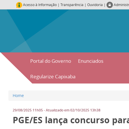
Acesso à Informação
|
Transparência
|
Ouvidoria
|
Administ
Portal do Governo
Enunciados
Regularize Capixaba
Home
29/08/2025 11h05
- Atualizado em
02/10/2025 13h38
PGE/ES lança concurso par