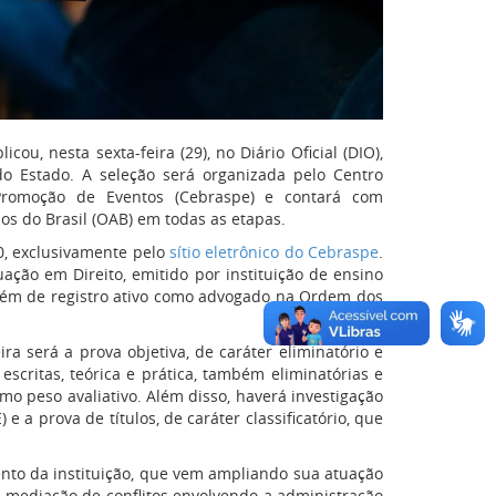
cou, nesta sexta-feira (29), no Diário Oficial (DIO),
do Estado. A seleção será organizada pelo Centro
Promoção de Eventos (Cebraspe) e contará com
 do Brasil (OAB) em todas as etapas.
10, exclusivamente pelo
sítio eletrônico do Cebraspe
.
ação em Direito, emitido por instituição de ensino
além de registro ativo como advogado na Ordem dos
ra será a prova objetiva, de caráter eliminatório e
 escritas, teórica e prática, também eliminatórias e
esmo peso avaliativo. Além disso, haverá investigação
 e a prova de títulos, de caráter classificatório, que
ento da instituição, que vem ampliando sua atuação
e mediação de conflitos envolvendo a administração