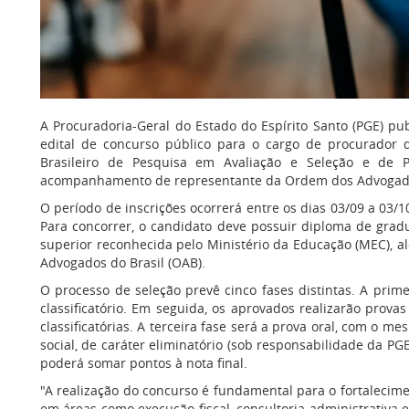
A Procuradoria-Geral do Estado do Espírito Santo (PGE) publi
edital de concurso público para o cargo de procurador 
Brasileiro de Pesquisa em Avaliação e Seleção e de 
acompanhamento de representante da Ordem dos Advogados
O período de inscrições ocorrerá entre os dias 03/09 a 03/
Para concorrer, o candidato deve possuir diploma de gradu
superior reconhecida pelo Ministério da Educação (MEC), 
Advogados do Brasil (OAB).
O processo de seleção prevê cinco fases distintas. A primei
classificatório. Em seguida, os aprovados realizarão provas
classificatórias. A terceira fase será a prova oral, com o m
social, de caráter eliminatório (sob responsabilidade da PGE)
poderá somar pontos à nota final.
"A realização do concurso é fundamental para o fortalecim
em áreas como execução fiscal, consultoria administrativa 