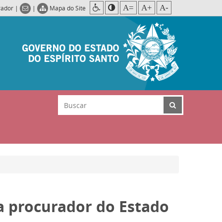
A=
A+
A-
rador
|
|
Mapa do Site
a procurador do Estado